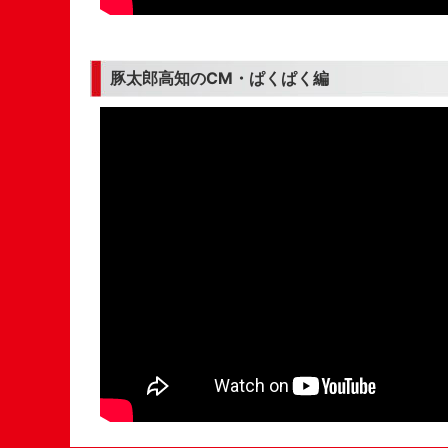
豚太郎高知のCM・ぱくぱく編